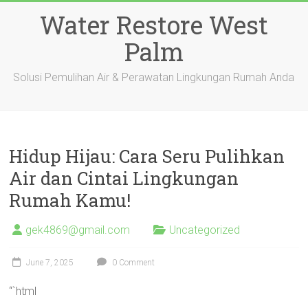
Skip
Water Restore West
to
content
Palm
Solusi Pemulihan Air & Perawatan Lingkungan Rumah Anda
Hidup Hijau: Cara Seru Pulihkan
Air dan Cintai Lingkungan
Rumah Kamu!
gek4869@gmail.com
Uncategorized
June 7, 2025
0 Comment
“`html