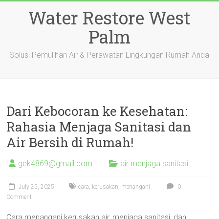
Skip
Water Restore West
to
content
Palm
Solusi Pemulihan Air & Perawatan Lingkungan Rumah Anda
Dari Kebocoran ke Kesehatan:
Rahasia Menjaga Sanitasi dan
Air Bersih di Rumah!
gek4869@gmail.com
air menjaga sanitasi
July 25, 2025
cara
,
kerusakan
,
menangani
0
Comment
Cara menangani kerusakan air, menjaga sanitasi, dan