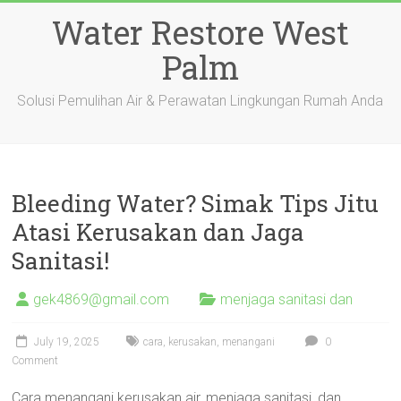
Skip
Water Restore West
to
content
Palm
Solusi Pemulihan Air & Perawatan Lingkungan Rumah Anda
Bleeding Water? Simak Tips Jitu
Atasi Kerusakan dan Jaga
Sanitasi!
gek4869@gmail.com
menjaga sanitasi dan
July 19, 2025
cara
,
kerusakan
,
menangani
0
Comment
Cara menangani kerusakan air, menjaga sanitasi, dan