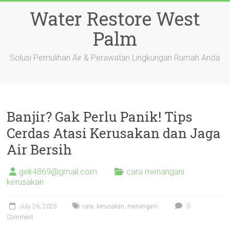
Skip
Water Restore West
to
content
Palm
Solusi Pemulihan Air & Perawatan Lingkungan Rumah Anda
Banjir? Gak Perlu Panik! Tips
Cerdas Atasi Kerusakan dan Jaga
Air Bersih
gek4869@gmail.com
cara menangani
kerusakan
July 26, 2025
cara
,
kerusakan
,
menangani
0
Comment