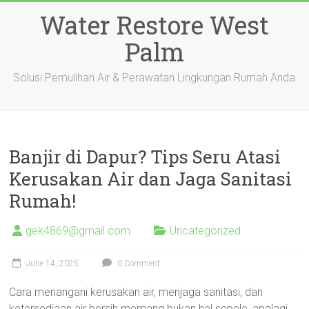
Skip
Water Restore West
to
content
Palm
Solusi Pemulihan Air & Perawatan Lingkungan Rumah Anda
Banjir di Dapur? Tips Seru Atasi
Kerusakan Air dan Jaga Sanitasi
Rumah!
gek4869@gmail.com
Uncategorized
June 14, 2025
0 Comment
Cara menangani kerusakan air, menjaga sanitasi, dan
ketersediaan air bersih memang bukan hal sepele, apalagi