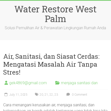
Skip
Water Restore West
to
content
Palm
Solusi Pemulihan Air & Perawatan Lingkungan Rumah Anda
Air, Sanitasi, dan Siasat Cerdas:
Mengatasi Masalah Air Tanpa
Stres!
gek4869@gmail.com
menjaga sanitasi dan
July 11, 2025
20
,
21
,
22
,
23
0 Comment
Cara menangani kerusakan air, menjaga sanitasi, dan
ketersediaan air bersih adalah tantangan yang tidak bisa kita