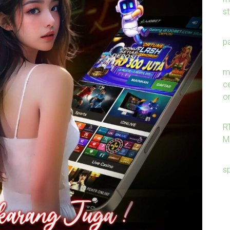
s
p
me
c
on
R
M
s