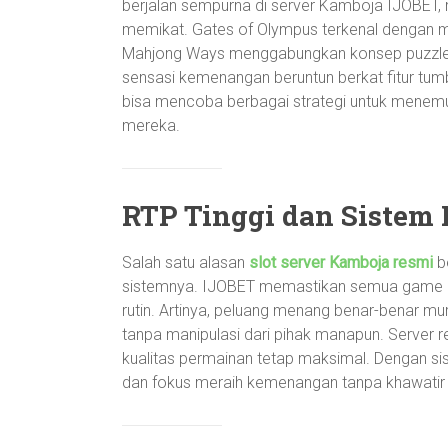
berjalan sempurna di server Kamboja IJOBET, 
memikat. Gates of Olympus terkenal dengan mu
Mahjong Ways menggabungkan konsep puzzle 
sensasi kemenangan beruntun berkat fitur tum
bisa mencoba berbagai strategi untuk menem
mereka.
RTP Tinggi dan Sistem 
Salah satu alasan
slot server Kamboja resmi
be
sistemnya. IJOBET memastikan semua game di se
rutin. Artinya, peluang menang benar-benar mu
tanpa manipulasi dari pihak manapun. Server 
kualitas permainan tetap maksimal. Dengan sis
dan fokus meraih kemenangan tanpa khawatir