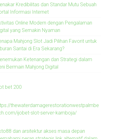
enakar Kredibilitas dan Standar Mutu Sebuah
rtal Informasi Internet
ktivitas Online Modern dengan Pengalaman
igital yang Semakin Nyaman
enapa Mahjong Slot Jadi Pilihan Favorit untuk
iburan Santai di Era Sekarang?
enemukan Ketenangan dan Strategi dalam
eni Bermain Mahjong Digital
lot bet 200
ttps://thewaterdamagerestorationwestpalmbe
ch.com/ijobet-slot-server-kamboja/
kto88 dan arsitektur akses masa depan
emahami peran strategis link alternatif dalam