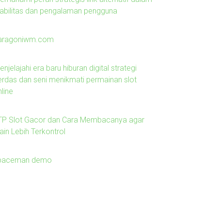
tabilitas dan pengalaman pengguna
aragoniwm.com
njelajahi era baru hiburan digital strategi
erdas dan seni menikmati permainan slot
line
TP Slot Gacor dan Cara Membacanya agar
ain Lebih Terkontrol
paceman demo