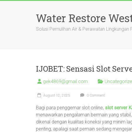
Skip
to
Water Restore Wes
content
Solusi Pemulihan Air & Perawatan Lingkungan
IJOBET: Sensasi Slot Ser
gek4869@gmail.com
Uncategoriz
August 12, 2025
0 Comment
Bagi para penggemar slot online,
slot server 
menawarkan pengalaman bermain yang stabil, 
dikenal dengan kualitas koneksi yang minim lag
penting, apalagi saat pemain sedang mengej