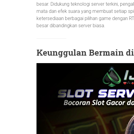
besar. Didukung teknologi server terkini, pe
mata dan efek suara yang membuat setiap spin
ketersediaan berbagai pilihan game dengan RTP
besar dibandingkan server biasa.
Keunggulan Bermain di